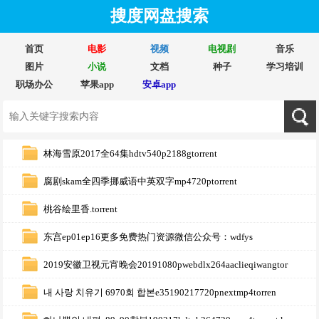
搜度网盘搜索
首页
电影
视频
电视剧
音乐
图片
小说
文档
种子
学习培训
职场办公
苹果app
安卓app
林海雪原2017全64集hdtv540p2188gtorrent
腐剧skam全四季挪威语中英双字mp4720ptorrent
桃谷绘里香.torrent
东宫ep01ep16更多免费热门资源微信公众号：wdfys
2019安徽卫视元宵晚会20191080pwebdlx264aaclieqiwangtor
내 사랑 치유기 6970회 합본e35190217720pnextmp4torren